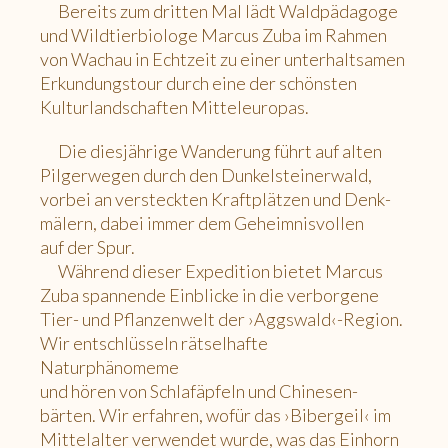
Bereits zum dritten Mal lädt Waldpädagoge
und Wildtierbiologe Marcus Zuba im Rahmen
von Wachau in Echtzeit zu einer unterhaltsamen
Erkundungstour durch eine der schönsten
Kulturlandschaften Mitteleuropas.
Die diesjährige Wanderung führt auf alten
Pilgerwegen durch den Dunkelsteinerwald,
vorbei an versteckten Kraftplätzen und Denk-
mälern, dabei immer dem Geheimnisvollen
auf der Spur.
Während dieser Expedition bietet Marcus
Zuba spannende Einblicke in die verborgene
Tier- und Pflanzenwelt der ›Aggswald‹-Region.
Wir entschlüsseln rätselhafte
Naturphänomeme
und hören von Schlafäpfeln und Chinesen-
bärten. Wir erfahren, wofür das ›Bibergeil‹ im
Mittelalter verwendet wurde, was das Einhorn